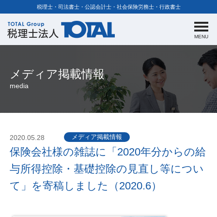
税理士・司法書士・公認会計士・社会保険労務士・行政書士
MENU
メディア掲載情報
media
メディア掲載情報
2020.05.28
保険会社様の雑誌に「2020年分からの給
与所得控除・基礎控除の見直し等につい
て」を寄稿しました（2020.6）